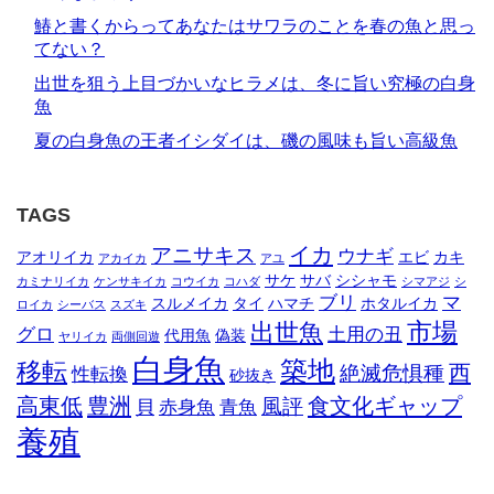
鰆と書くからってあなたはサワラのことを春の魚と思っ
てない？
出世を狙う上目づかいなヒラメは、冬に旨い究極の白身
魚
夏の白身魚の王者イシダイは、磯の風味も旨い高級魚
TAGS
イカ
アニサキス
ウナギ
アオリイカ
エビ
カキ
アカイカ
アユ
サケ
サバ
シシャモ
カミナリイカ
ケンサキイカ
コウイカ
コハダ
シマアジ
シ
ブリ
マ
スルメイカ
タイ
ハマチ
ホタルイカ
ロイカ
シーバス
スズキ
市場
出世魚
グロ
土用の丑
代用魚
偽装
ヤリイカ
両側回遊
白身魚
築地
移転
西
絶滅危惧種
性転換
砂抜き
高東低
豊洲
食文化ギャップ
風評
貝
赤身魚
青魚
養殖