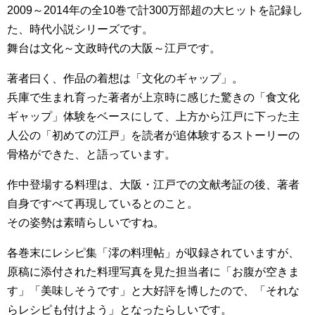
2009～2014年の全10巻で計300万部超の大ヒットを記録し
た、時代小説シリーズです。
舞台は文化～文政時代の大阪～江戸です。
著者曰く、作品の着想は「文化のギャップ」。
兵庫で生まれ育った著者が上京時に感じた驚きの「食文化
ギャップ」体験をベースにして、上方から江戸に下った主
人公の「初めての江戸」を読者が追体験するストーリーの
骨格ができた、と語っています。
作中登場する料理は、大阪・江戸での文献考証の後、著者
自身ですべて再現しているとのこと。
その姿勢は素晴らしいですね。
各巻末にレシピ集「澪の料理帖」が収録されていますが、
原稿に添付された料理写真を見た担当者に「お腹が空きま
す」「美味しそうです」と大好評を博したので、「それな
らレシピも付けよう」となったらしいです。