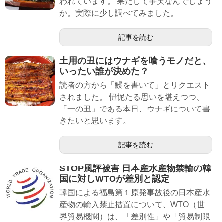
われています。 果たして事実なんでしょう
か。実際に少し調べてみました。
記事を読む
土用の丑にはウナギを喰うモノだと、
いったい誰が決めた？
読者の方から「鰻を書いて」とリクエスト
されました。 忸怩たる思いを堪えつつ、
「一の丑」である本日、ウナギについて書
きたいと思います。
記事を読む
STOP風評被害 日本産水産物禁輸の韓
国に対しWTOが差別と認定
韓国による福島第１原発事故後の日本産水
産物の輸入禁止措置について、WTO（世
界貿易機関）は、「差別性」や「貿易制限