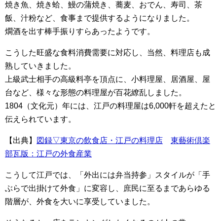
焼き魚、焼き蛤、鰻の蒲焼き、蕎麦、おでん、
寿司、
茶
飯、
汁粉
など、
食事まで提供するようになりました。
燗酒を出す棒手振りすらあったようです。
こうした旺盛な食料消費需要に対応し、当然、料理店も成
熟していきました。
上級武士相手の高級料亭を頂点に、小料理屋、居酒屋、屋
台など、様々な形態の料理屋が百花繚乱しました。
1804（文化元）年には、江戸の料理屋は6,000軒を超えたと
伝えられています。
【出典】
図録▽東京の飲食店・江戸の料理店
東藝術倶楽
部瓦版：江戸の外食産業
こうして江戸では、「外出には弁当持参」スタイルが「手
ぶらで出掛けて外食」に変容し、庶民に至るまであらゆる
階層が、外食を大いに享受していました。