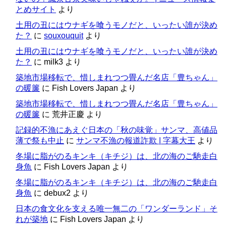
とめサイト
より
土用の丑にはウナギを喰うモノだと、いったい誰が決め
た？
に
souxouquit
より
土用の丑にはウナギを喰うモノだと、いったい誰が決め
た？
に
milk3
より
築地市場移転で、惜しまれつつ畳んだ名店「豊ちゃん」
の暖簾
に
Fish Lovers Japan
より
築地市場移転で、惜しまれつつ畳んだ名店「豊ちゃん」
の暖簾
に
荒井正慶
より
記録的不漁にあえぐ日本の「秋の味覚」サンマ、高値品
薄で祭も中止
に
サンマ不漁の報道詐欺 | 字幕大王
より
冬場に脂がのるキンキ（キチジ）は、北の海のご馳走白
身魚
に
Fish Lovers Japan
より
冬場に脂がのるキンキ（キチジ）は、北の海のご馳走白
身魚
に
debux2
より
日本の食文化を支える唯一無二の「ワンダーランド」そ
れが築地
に
Fish Lovers Japan
より