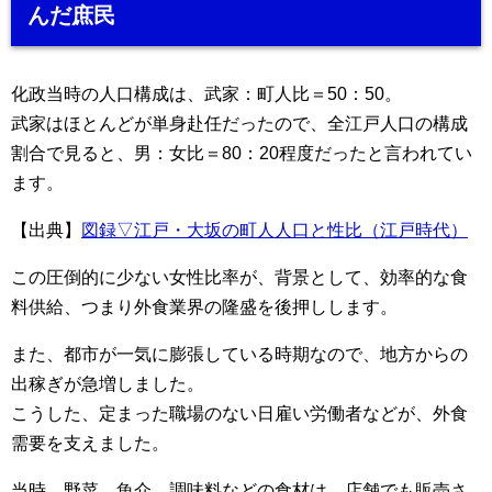
んだ庶民
化政当時の人口構成は、武家：町人比＝50：50。
武家はほとんどが単身赴任だったので、全江戸人口の構成
割合で見ると、男：女比＝80：20程度だったと言われてい
ます。
【出典】
図録▽江戸・大坂の町人人口と性比（江戸時代）
この圧倒的に少ない女性比率が、背景として、効率的な食
料供給、つまり外食業界の隆盛を後押しします。
また、都市
が
一気に膨張している時期なので、
地方からの
出稼ぎが急
増しました。
こうした、定まった職場のない
日雇い労働者
などが、
外食
需要を支えました。
当時
、
野菜、魚介
、調味料
などの
食材は、店舗でも販売さ