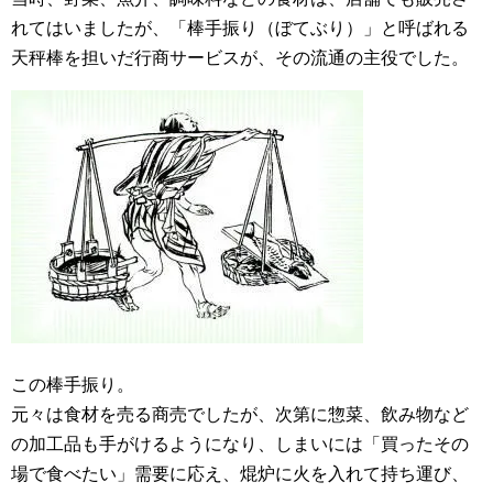
れてはいましたが、「棒手振り（ぼてぶり）」と呼ばれる
天秤棒を
担いだ
行商
サービスが、その流通の主役でした。
この棒手振り。
元々は
食材を売る商売でしたが、次第に惣菜、飲み物など
の
加工品
も手がけるようになり、しまいには「
買ったその
場で食べたい」需要に応え、
焜炉に火を入れて持ち運び、