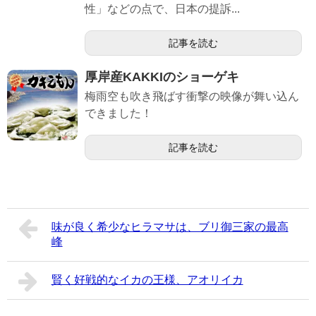
性」などの点で、日本の提訴...
記事を読む
厚岸産KAKKIのショーゲキ
梅雨空も吹き飛ばす衝撃の映像が舞い込ん
できました！
記事を読む
味が良く希少なヒラマサは、ブリ御三家の最高
峰
賢く好戦的なイカの王様、アオリイカ