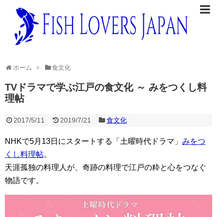
ホーム
食文化
TVドラマで学ぶ江戸の食文化 ～ みをつくし料
理帖
2017/5/11
2019/7/21
食文化
NHKで5月13日にスタートする「土曜時代ドラマ」
みをつ
くし料理帖
。
天涯孤独の料理人が、奇跡の料理で江戸の粋と心をつなぐ
物語です。