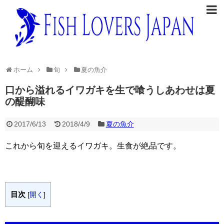
ホーム
旬
夏の魚介
口から溢れるイワガキを生で喰うしあわせは夏
の醍醐味
2017/6/13
2018/4/9
夏の魚介
これから旬を迎えるイワガキ。生食が絶品です。
目次
[
開く
]