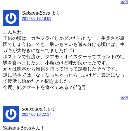
返信
Sakana-Boss
より:
2017-06-16 18:01
こんちわ。
子供の頃は、カキフライしかダメだったなー。生臭さが原
因でしょうね。でも、酸いも甘いも噛み分ける頃には、生
ガキが大好きになってました(^_^)
ボストンで何度か、クマモトオイスターってブランドの牡
蠣を食べましたよ。小粒だけど味が良かったです。
元々は熊本から稚貝を持って行って定着したそうです。
逆に熊本では、なくなっちゃったらしいけど、最近になっ
て復活し始めたとか聞きました。
今度、純クマモトを食べてみる？( ͡° ͜ʖ ͡°)
返信
souxouquit
より:
2017-06-18 22:17
Sakana-Bossさん！