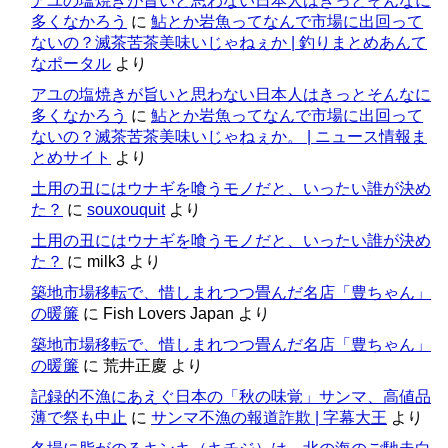
アユの塩焼きが旨いと思わない日本人はきっとそんなに
多くなかろう
に
鮎とか岩魚ってなんで市場に出回って
ないの？滅茶苦茶美味いじゃねぇか | 釣りまとめあんて
なポータル
より
アユの塩焼きが旨いと思わない日本人はきっとそんなに
多くなかろう
に
鮎とか岩魚ってなんで市場に出回って
ないの？滅茶苦茶美味いじゃねぇか。 | ニュース情報ま
とめサイト
より
土用の丑にはウナギを喰うモノだと、いったい誰が決め
た？
に
souxouquit
より
土用の丑にはウナギを喰うモノだと、いったい誰が決め
た？
に
milk3
より
築地市場移転で、惜しまれつつ畳んだ名店「豊ちゃん」
の暖簾
に
Fish Lovers Japan
より
築地市場移転で、惜しまれつつ畳んだ名店「豊ちゃん」
の暖簾
に
荒井正慶
より
記録的不漁にあえぐ日本の「秋の味覚」サンマ、高値品
薄で祭も中止
に
サンマ不漁の報道詐欺 | 字幕大王
より