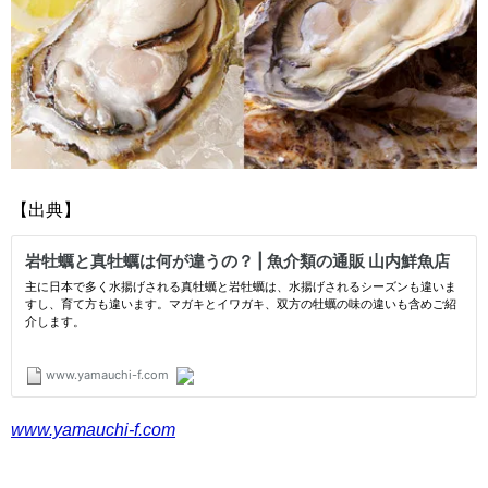
【出典】
www.yamauchi-f.com