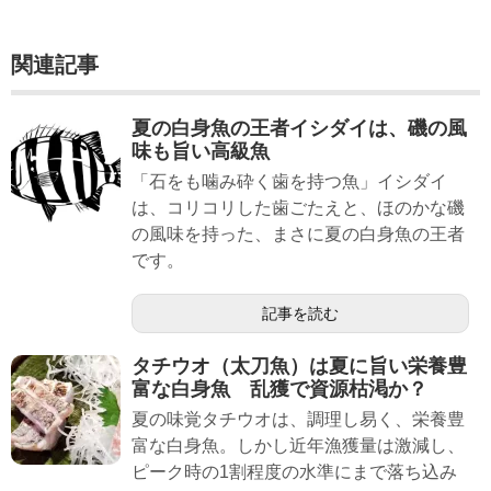
関連記事
夏の白身魚の王者イシダイは、磯の風
味も旨い高級魚
「石をも噛み砕く歯を持つ魚」イシダイ
は、コリコリした歯ごたえと、ほのかな磯
の風味を持った、まさに夏の白身魚の王者
です。
記事を読む
タチウオ（太刀魚）は夏に旨い栄養豊
富な白身魚 乱獲で資源枯渇か？
夏の味覚タチウオは、調理し易く、栄養豊
富な白身魚。しかし近年漁獲量は激減し、
ピーク時の1割程度の水準にまで落ち込み