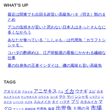
WHAT’S UP
最近は関東でも出回る超旨い高級魚ハタ（羽太）類のま
とめ
アユの塩焼きが旨いと思わない日本人はきっとそんなに
多くなかろう
あなたが食べている「ししゃも」は代用魚「カラフトシ
シャモ」
コハダの酢締めは、江戸前鮨屋の看板にかかわる繊細な
仕事
夏の白身魚の王者イシダイは、磯の風味も旨い高級魚
TAGS
イカ
アニサキス
ウナギ
アオリイカ
エビ
カキ
アカイカ
アユ
サケ
サバ
シシャモ
カミナリイカ
ケンサキイカ
コウイカ
コハダ
シマアジ
シ
ブリ
マ
スルメイカ
タイ
ハマチ
ホタルイカ
ロイカ
シーバス
スズキ
市場
出世魚
グロ
土用の丑
代用魚
偽装
ヤリイカ
両側回遊