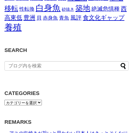
白身魚
築地
移転
西
絶滅危惧種
性転換
砂抜き
高東低
豊洲
食文化ギャップ
風評
貝
赤身魚
青魚
養殖
SEARCH
CATEGORIES
REMARKS