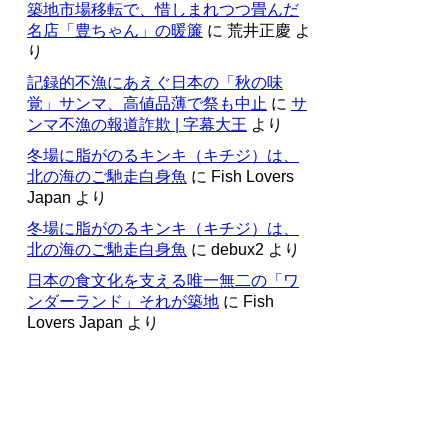
築地市場移転で、惜しまれつつ畳んだ
名店「豊ちゃん」の暖簾
に
荒井正慶
よ
り
記録的不漁にあえぐ日本の「秋の味
覚」サンマ、高値品薄で祭も中止
に
サ
ンマ不漁の報道詐欺 | 字幕大王
より
冬場に脂がのるキンキ（キチジ）は、
北の海のご馳走白身魚
に
Fish Lovers
Japan
より
冬場に脂がのるキンキ（キチジ）は、
北の海のご馳走白身魚
に
debux2
より
日本の食文化を支える唯一無二の「ワ
ンダーランド」それが築地
に
Fish
Lovers Japan
より