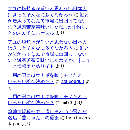
アユの塩焼きが旨いと思わない日本人
はきっとそんなに多くなかろう
に
鮎と
か岩魚ってなんで市場に出回ってない
の？滅茶苦茶美味いじゃねぇか | 釣りま
とめあんてなポータル
より
アユの塩焼きが旨いと思わない日本人
はきっとそんなに多くなかろう
に
鮎と
か岩魚ってなんで市場に出回ってない
の？滅茶苦茶美味いじゃねぇか。 | ニュ
ース情報まとめサイト
より
土用の丑にはウナギを喰うモノだと、
いったい誰が決めた？
に
souxouquit
よ
り
土用の丑にはウナギを喰うモノだと、
いったい誰が決めた？
に
milk3
より
築地市場移転で、惜しまれつつ畳んだ
名店「豊ちゃん」の暖簾
に
Fish Lovers
Japan
より