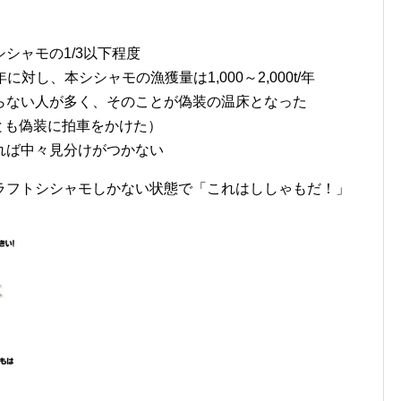
シャモの1/3以下程度
対し、本シシャモの漁獲量は1,000～2,000t/年
らない人が多く、そのことが偽装の温床となった
とも偽装に拍車をかけた）
れば中々見分けがつかない
ラフトシシャモしかない状態で「これはししゃもだ！」
。