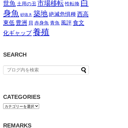
白
市場移転
世魚
土用の丑
性転換
身魚
築地
西高
絶滅危惧種
砂抜き
東低
豊洲
食文
風評
貝
赤身魚
青魚
養殖
化ギャップ
SEARCH
CATEGORIES
REMARKS