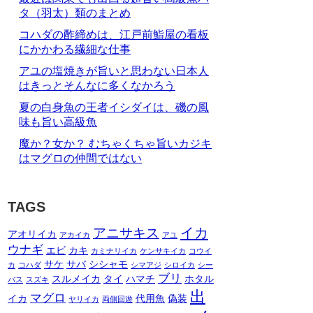
タ（羽太）類のまとめ
コハダの酢締めは、江戸前鮨屋の看板
にかかわる繊細な仕事
アユの塩焼きが旨いと思わない日本人
はきっとそんなに多くなかろう
夏の白身魚の王者イシダイは、磯の風
味も旨い高級魚
魔か？女か？ むちゃくちゃ旨いカジキ
はマグロの仲間ではない
TAGS
イカ
アニサキス
アオリイカ
アカイカ
アユ
ウナギ
エビ
カキ
カミナリイカ
ケンサキイカ
コウイ
サケ
サバ
シシャモ
カ
コハダ
シマアジ
シロイカ
シー
ブリ
スルメイカ
タイ
ハマチ
ホタル
バス
スズキ
出
マグロ
イカ
代用魚
偽装
ヤリイカ
両側回遊