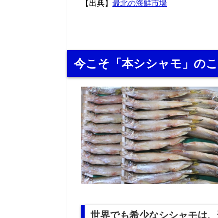
【出典】
最北の海鮮市場
今こそ「本シシャモ」の
世界でも希少なシシャモは、