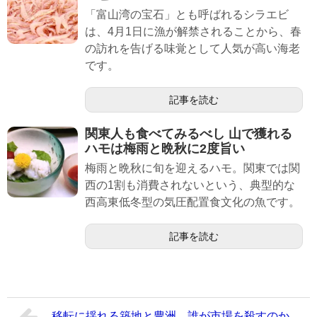
「富山湾の宝石」とも呼ばれるシラエビ
は、4月1日に漁が解禁されることから、春
の訪れを告げる味覚として人気が高い海老
です。
記事を読む
関東人も食べてみるべし 山で獲れる
ハモは梅雨と晩秋に2度旨い
梅雨と晩秋に旬を迎えるハモ。関東では関
西の1割も消費されないという、典型的な
西高東低冬型の気圧配置食文化の魚です。
記事を読む
移転に揺れる築地と豊洲 誰が市場を殺すのか