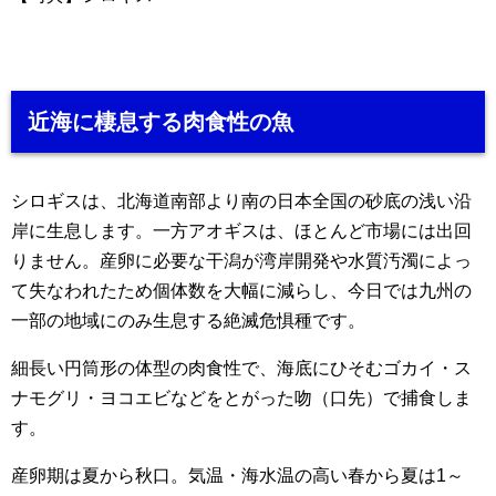
近海に棲息する肉食性の魚
シロギスは、北海道南部より南の日本全国の砂底の浅い沿
岸に生息します。一方アオギスは、ほとんど市場には出回
りません。産卵に必要な干潟が湾岸開発や水質汚濁によっ
て失なわれたため個体数を大幅に減らし、今日では九州の
一部の地域にのみ生息する絶滅危惧種です。
細長い円筒形の体型の肉食性で、海底にひそむゴカイ・ス
ナモグリ・ヨコエビなどをとがった吻（口先）で捕食しま
す。
産卵期は夏から秋口。気温・海水温の高い春から夏は1～