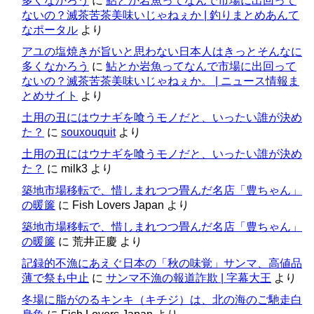
多くなかろう
に
鮎とか岩魚ってなんで市場に出回って
ないの？滅茶苦茶美味いじゃねぇか | 釣りまとめあんて
なポータル
より
アユの塩焼きが旨いと思わない日本人はきっとそんなに
多くなかろう
に
鮎とか岩魚ってなんで市場に出回って
ないの？滅茶苦茶美味いじゃねぇか。 | ニュース情報ま
とめサイト
より
土用の丑にはウナギを喰うモノだと、いったい誰が決め
た？
に
souxouquit
より
土用の丑にはウナギを喰うモノだと、いったい誰が決め
た？
に
milk3
より
築地市場移転で、惜しまれつつ畳んだ名店「豊ちゃん」
の暖簾
に
Fish Lovers Japan
より
築地市場移転で、惜しまれつつ畳んだ名店「豊ちゃん」
の暖簾
に
荒井正慶
より
記録的不漁にあえぐ日本の「秋の味覚」サンマ、高値品
薄で祭も中止
に
サンマ不漁の報道詐欺 | 字幕大王
より
冬場に脂がのるキンキ（キチジ）は、北の海のご馳走白