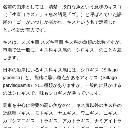
名前の由来としては、清楚・淡白な魚という意味のキスゴ
（「生直（キス）」＋魚名語尾「ゴ」）と呼ばれていた語
尾の「ゴ」がいつしか省かれ、キスという名で定着した、
という説が有力です。
キスは、スズキ目 スズキ亜目 キス科の魚類の総称ですが、
市場では一般に、キス科キス属の「シロギス」のことを差
します。
日本の沿岸にいるキス科キス属には、シロギス（Sillago
japonica）と、背鰭に黒い斑点があるアオギス（Sillago
parvisquamis）の二種類がありますが、一般的に見かける
のはシロギスで、味もシロギスが勝っています。
関東を中心に需要の高い魚なので、キス属以外のキス科の
近縁種（ギス、モトギス、ヤエギス、ワニギス、ニギス、
カゴシマニギス、トラギス、アカトラギス、ナミアイトラ