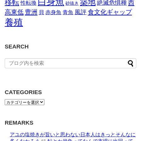
白身魚
築地
移転
西
絶滅危惧種
性転換
砂抜き
高東低
豊洲
食文化ギャップ
風評
貝
赤身魚
青魚
養殖
SEARCH
CATEGORIES
REMARKS
アユの塩焼きが旨いと思わない日本人はきっとそんなに