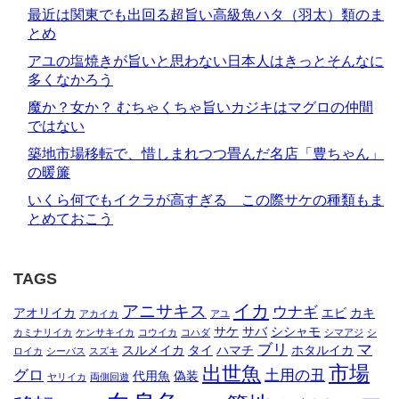
最近は関東でも出回る超旨い高級魚ハタ（羽太）類のま
とめ
アユの塩焼きが旨いと思わない日本人はきっとそんなに
多くなかろう
魔か？女か？ むちゃくちゃ旨いカジキはマグロの仲間
ではない
築地市場移転で、惜しまれつつ畳んだ名店「豊ちゃん」
の暖簾
いくら何でもイクラが高すぎる この際サケの種類もま
とめておこう
TAGS
イカ
アニサキス
ウナギ
アオリイカ
エビ
カキ
アカイカ
アユ
サケ
サバ
シシャモ
カミナリイカ
ケンサキイカ
コウイカ
コハダ
シマアジ
シ
ブリ
マ
スルメイカ
タイ
ハマチ
ホタルイカ
ロイカ
シーバス
スズキ
市場
出世魚
グロ
土用の丑
代用魚
偽装
ヤリイカ
両側回遊