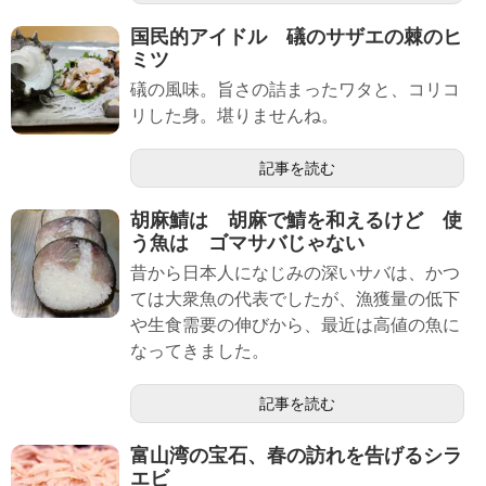
国民的アイドル 礒のサザエの棘のヒ
ミツ
礒の風味。旨さの詰まったワタと、コリコ
リした身。堪りませんね。
記事を読む
胡麻鯖は 胡麻で鯖を和えるけど 使
う魚は ゴマサバじゃない
昔から日本人になじみの深いサバは、かつ
ては大衆魚の代表でしたが、漁獲量の低下
や生食需要の伸びから、最近は高値の魚に
なってきました。
記事を読む
富山湾の宝石、春の訪れを告げるシラ
エビ