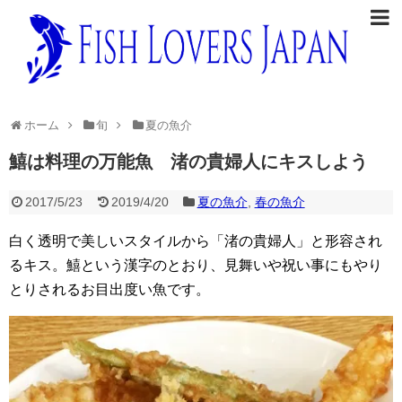
ホーム
旬
夏の魚介
鱚は料理の万能魚 渚の貴婦人にキスしよう
2017/5/23
2019/4/20
夏の魚介
,
春の魚介
白く透明で美しいスタイルから「渚の貴婦人」と形容され
るキス。鱚という漢字のとおり、見舞いや祝い事にもやり
とりされるお目出度い魚です。