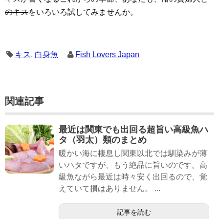
のキス
をいろいろ試してみませんか。
キス
,
白身魚
Fish Lovers Japan
関連記事
最近は関東でも出回る超旨い高級魚ハ
タ（羽太）類のまとめ
暖かい海に棲息し関東以北では馴染みが薄
いハタですが、もう絶品に旨いのです。高
級魚ながら最近は時々安く出回るので、覚
えていて損はありません。 ...
記事を読む