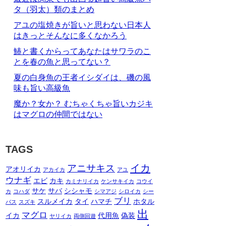
タ（羽太）類のまとめ
アユの塩焼きが旨いと思わない日本人
はきっとそんなに多くなかろう
鰆と書くからってあなたはサワラのこ
とを春の魚と思ってない？
夏の白身魚の王者イシダイは、磯の風
味も旨い高級魚
魔か？女か？ むちゃくちゃ旨いカジキ
はマグロの仲間ではない
TAGS
イカ
アニサキス
アオリイカ
アカイカ
アユ
ウナギ
エビ
カキ
カミナリイカ
ケンサキイカ
コウイ
サケ
サバ
シシャモ
カ
コハダ
シマアジ
シロイカ
シー
ブリ
スルメイカ
タイ
ハマチ
ホタル
バス
スズキ
出
マグロ
イカ
代用魚
偽装
ヤリイカ
両側回遊