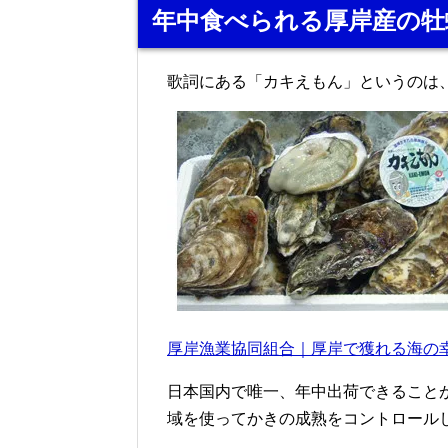
年中食べられる厚岸産の牡
歌詞にある「カキえもん」というのは
厚岸漁業協同組合｜厚岸で獲れる海の
日本国内で唯一、年中出荷できること
域を使ってかきの成熟をコントロール