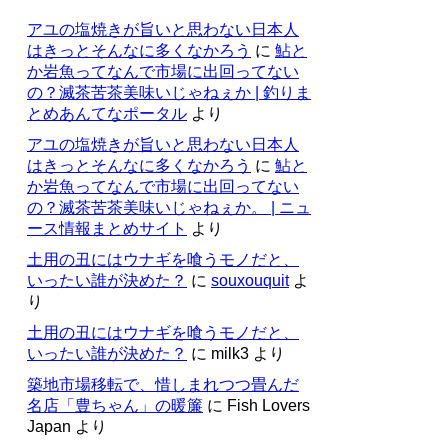
アユの塩焼きが旨いと思わない日本人
はきっとそんなに多くなかろう
に
鮎と
か岩魚ってなんで市場に出回ってない
の？滅茶苦茶美味いじゃねぇか | 釣りま
とめあんてなポータル
より
アユの塩焼きが旨いと思わない日本人
はきっとそんなに多くなかろう
に
鮎と
か岩魚ってなんで市場に出回ってない
の？滅茶苦茶美味いじゃねぇか。 | ニュ
ース情報まとめサイト
より
土用の丑にはウナギを喰うモノだと、
いったい誰が決めた？
に
souxouquit
よ
り
土用の丑にはウナギを喰うモノだと、
いったい誰が決めた？
に
milk3
より
築地市場移転で、惜しまれつつ畳んだ
名店「豊ちゃん」の暖簾
に
Fish Lovers
Japan
より