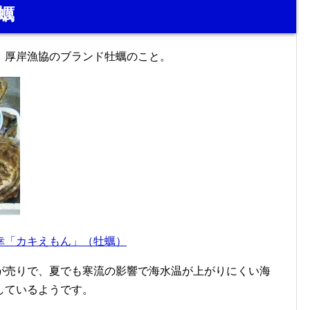
蠣
、厚岸漁協のブランド牡蠣のこと。
幸「カキえもん」（牡蠣）
が売りで、夏でも寒流の影響で海水温が上がりにくい海
しているようです。