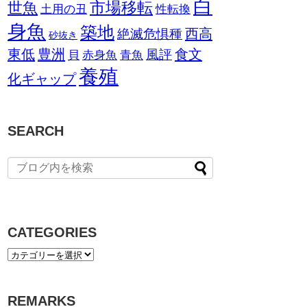
白
市場移転
世魚
土用の丑
性転換
身魚
築地
西高
絶滅危惧種
砂抜き
東低
豊洲
食文
風評
貝
赤身魚
青魚
養殖
化ギャップ
SEARCH
CATEGORIES
REMARKS