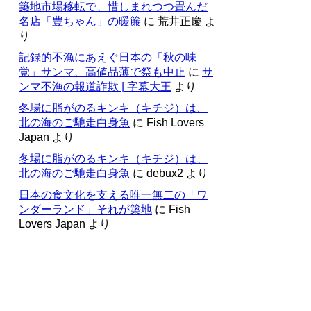
築地市場移転で、惜しまれつつ畳んだ
名店「豊ちゃん」の暖簾
に
荒井正慶
よ
り
記録的不漁にあえぐ日本の「秋の味
覚」サンマ、高値品薄で祭も中止
に
サ
ンマ不漁の報道詐欺 | 字幕大王
より
冬場に脂がのるキンキ（キチジ）は、
北の海のご馳走白身魚
に
Fish Lovers
Japan
より
冬場に脂がのるキンキ（キチジ）は、
北の海のご馳走白身魚
に
debux2
より
日本の食文化を支える唯一無二の「ワ
ンダーランド」それが築地
に
Fish
Lovers Japan
より