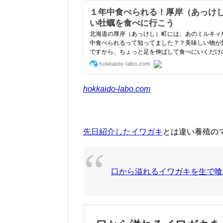
hokkaido-labo.com
先日紹介したイワガキ
とは違い養殖の
口から溢れるイワガキを生で喰