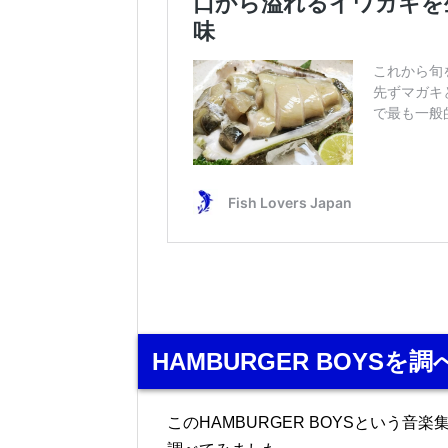
HAMBURGER BOYSを
このHAMBURGER BOYSという