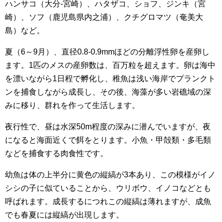
ハンサコ（大分-宮崎）、ハタザコ、ショフ、ジンキ（宮
崎）、ソフ（鹿児島県内之浦）、クチグロマツ（奄美大
島）など。
夏（6～9月）、直径0.8-0.9mmほどの分離浮性卵を産卵し
ます。1匹のメスの産卵数は、百万粒を超えます。卵は海中
を漂いながら1日程で孵化し、稚魚は浅い海岸でプランクト
ンを捕食しながら成長し、その後、海藻が多い岩礁域の深
みに移り、群れを作って生活します。
夜行性で、昼は水深50m程度の深みに潜んでいますが、夜
になると海面近くで餌をとります。小魚・甲殻類・多毛類
などを捕食する肉食性です。
幼魚は体の上半分に黄色の縦縞が3本あり、この模様がイノ
シシの子に似ていることから、ウリボウ、イノコなどとも
呼ばれます。成長するにつれこの縦縞は薄れますが、成魚
でも春夏には縦縞が出現します。