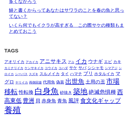
多くなかろう
鰆と書くからってあなたはサワラのことを春の魚と思っ
てない？
いくら何でもイクラが高すぎる この際サケの種類もま
とめておこう
TAGS
イカ
アニサキス
ウナギ
アオリイカ
エビ
カキ
アカイカ
アユ
サケ
サバ
シシャモ
カミナリイカ
ケンサキイカ
コウイカ
コハダ
シマアジ
シ
ブリ
マ
スルメイカ
タイ
ハマチ
ホタルイカ
ロイカ
シーバス
スズキ
市場
出世魚
グロ
土用の丑
代用魚
偽装
ヤリイカ
両側回遊
白身魚
築地
移転
西
絶滅危惧種
性転換
砂抜き
高東低
豊洲
食文化ギャップ
風評
貝
赤身魚
青魚
養殖