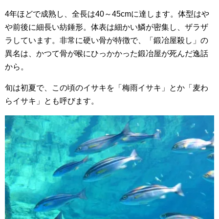
4年ほどで成熟し、全長は40～45cmに達します。体型はや
や前後に細長い紡錘形。体表は細かい鱗が密集し、ザラザ
ラしています。非常に硬い骨が特徴で、「鍛冶屋殺し」の
異名は、かつて骨が喉にひっかかった鍛冶屋が死んだ逸話
から。
旬は初夏で、この頃のイサキを「梅雨イサキ」とか「麦わ
らイサキ」とも呼びます。