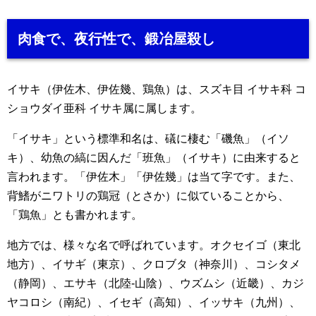
肉食で、夜行性で、鍛冶屋殺し
イサキ（伊佐木、伊佐幾、鶏魚）は、スズキ目 イサキ科 コ
ショウダイ亜科 イサキ属に属します。
「イサキ」という標準和名は、礒に棲む「磯魚」（イソ
キ）、幼魚の縞に因んだ「班魚」（イサキ）に由来すると
言われます。「伊佐木」「伊佐幾」は当て字です。また、
背鰭がニワトリの鶏冠（とさか）に似ていることから、
「鶏魚」とも書かれます。
地方では、様々な名で呼ばれています。オクセイゴ（東北
地方）、イサギ（東京）、クロブタ（神奈川）、コシタメ
（静岡）、エサキ（北陸-山陰）、ウズムシ（近畿）、カジ
ヤコロシ（南紀）、イセギ（高知）、イッサキ（九州）、