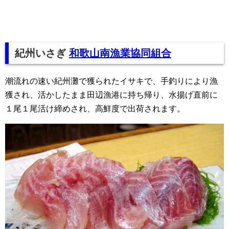
紀州いさぎ
和歌山南漁業協同組合
潮流れの速い紀州灘で獲られたイサキで、手釣りにより漁
獲され、活かしたまま田辺漁港に持ち帰り、水揚げ直前に
１尾１尾活け締めされ、高鮮度で出荷されます。