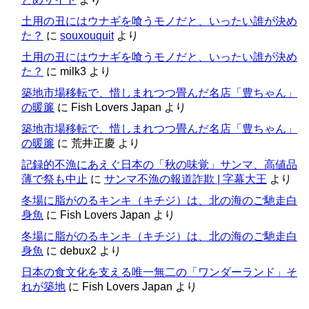
土用の丑にはウナギを喰うモノだと、いったい誰が決め
た？
に
souxouquit
より
土用の丑にはウナギを喰うモノだと、いったい誰が決め
た？
に
milk3
より
築地市場移転で、惜しまれつつ畳んだ名店「豊ちゃん」
の暖簾
に
Fish Lovers Japan
より
築地市場移転で、惜しまれつつ畳んだ名店「豊ちゃん」
の暖簾
に
荒井正慶
より
記録的不漁にあえぐ日本の「秋の味覚」サンマ、高値品
薄で祭も中止
に
サンマ不漁の報道詐欺 | 字幕大王
より
冬場に脂がのるキンキ（キチジ）は、北の海のご馳走白
身魚
に
Fish Lovers Japan
より
冬場に脂がのるキンキ（キチジ）は、北の海のご馳走白
身魚
に
debux2
より
日本の食文化を支える唯一無二の「ワンダーランド」そ
れが築地
に
Fish Lovers Japan
より