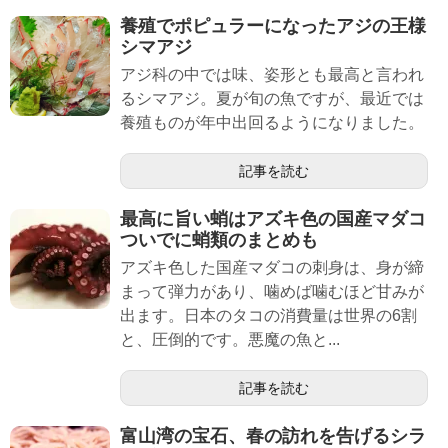
養殖でポピュラーになったアジの王様
シマアジ
アジ科の中では味、姿形とも最高と言われ
るシマアジ。夏が旬の魚ですが、最近では
養殖ものが年中出回るようになりました。
記事を読む
最高に旨い蛸はアズキ色の国産マダコ
ついでに蛸類のまとめも
アズキ色した国産マダコの刺身は、身が締
まって弾力があり、噛めば噛むほど甘みが
出ます。日本のタコの消費量は世界の6割
と、圧倒的です。悪魔の魚と...
記事を読む
富山湾の宝石、春の訪れを告げるシラ