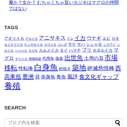
魔か？女か？ むちゃくちゃ旨いカジキはマグロの仲間
ではない
TAGS
イカ
アニサキス
ウナギ
アオリイカ
エビ
カキ
アカイカ
アユ
サケ
サバ
シシャモ
カミナリイカ
ケンサキイカ
コウイカ
コハダ
シマアジ
シ
ブリ
マ
スルメイカ
タイ
ハマチ
ホタルイカ
ロイカ
シーバス
スズキ
市場
出世魚
グロ
土用の丑
代用魚
偽装
ヤリイカ
両側回遊
白身魚
築地
移転
西
絶滅危惧種
性転換
砂抜き
高東低
豊洲
食文化ギャップ
風評
貝
赤身魚
青魚
養殖
SEARCH