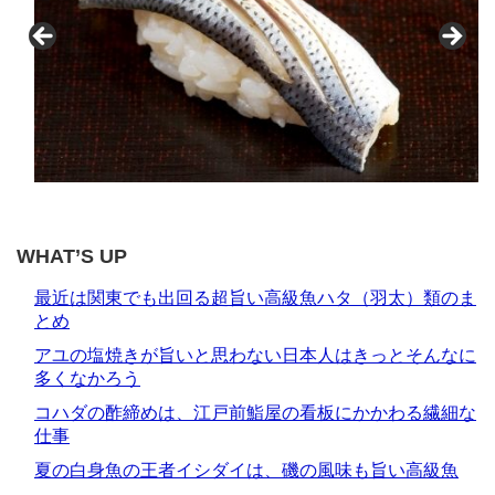
WHAT’S UP
最近は関東でも出回る超旨い高級魚ハタ（羽太）類のま
とめ
アユの塩焼きが旨いと思わない日本人はきっとそんなに
多くなかろう
コハダの酢締めは、江戸前鮨屋の看板にかかわる繊細な
仕事
夏の白身魚の王者イシダイは、磯の風味も旨い高級魚