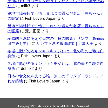
土用の丑にはウナギを喰うモノだと、いったい誰が決め
た？
に
milk3
より
築地市場移転で、惜しまれつつ畳んだ名店「豊ちゃん」
の暖簾
に
Fish Lovers Japan
より
築地市場移転で、惜しまれつつ畳んだ名店「豊ちゃん」
の暖簾
に
荒井正慶
より
記録的不漁にあえぐ日本の「秋の味覚」サンマ、高値品
薄で祭も中止
に
サンマ不漁の報道詐欺 | 字幕大王
より
冬場に脂がのるキンキ（キチジ）は、北の海のご馳走白
身魚
に
Fish Lovers Japan
より
冬場に脂がのるキンキ（キチジ）は、北の海のご馳走白
身魚
に
debux2
より
日本の食文化を支える唯一無二の「ワンダーランド」そ
れが築地
に
Fish Lovers Japan
より
Copyright©
Fish Lovers Japan
All Rights Reserved.