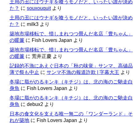
土用の丑にはウナギを喰うモノだと、いったい誰が決め
た？
に
souxouquit
より
土用の丑にはウナギを喰うモノだと、いったい誰が決め
た？
に
milk3
より
築地市場移転で、惜しまれつつ畳んだ名店「豊ちゃん」
の暖簾
に
Fish Lovers Japan
より
築地市場移転で、惜しまれつつ畳んだ名店「豊ちゃん」
の暖簾
に
荒井正慶
より
記録的不漁にあえぐ日本の「秋の味覚」サンマ、高値品
薄で祭も中止
に
サンマ不漁の報道詐欺 | 字幕大王
より
冬場に脂がのるキンキ（キチジ）は、北の海のご馳走白
身魚
に
Fish Lovers Japan
より
冬場に脂がのるキンキ（キチジ）は、北の海のご馳走白
身魚
に
debux2
より
日本の食文化を支える唯一無二の「ワンダーランド」そ
れが築地
に
Fish Lovers Japan
より