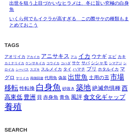
出世を狙う上目づかいなヒラメは、冬に旨い究極の白身
魚
いくら何でもイクラが高すぎる この際サケの種類もま
とめておこう
TAGS
イカ
アニサキス
ウナギ
アオリイカ
エビ
カキ
アカイカ
アユ
サケ
サバ
シシャモ
カミナリイカ
ケンサキイカ
コウイカ
コハダ
シマアジ
シ
ブリ
マ
スルメイカ
タイ
ハマチ
ホタルイカ
ロイカ
シーバス
スズキ
市場
出世魚
グロ
土用の丑
代用魚
偽装
ヤリイカ
両側回遊
白身魚
築地
移転
西
絶滅危惧種
性転換
砂抜き
高東低
豊洲
食文化ギャップ
風評
貝
赤身魚
青魚
養殖
SEARCH