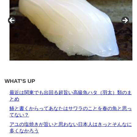
WHAT’S UP
最近は関東でも出回る超旨い高級魚ハタ（羽太）類のま
とめ
鰆と書くからってあなたはサワラのことを春の魚と思っ
てない？
アユの塩焼きが旨いと思わない日本人はきっとそんなに
多くなかろう